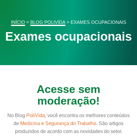
INÍCIO
>
BLOG POLIVIDA
>
EXAMES OCUPACIONAIS
Exames ocupacionais
Acesse sem
moderação!
No Blog
PoliVida
, você encontra os melhores conteúdos
de
Medicina e Segurança do Trabalho
. São artigos
produzidos de acordo com as novidades do setor.